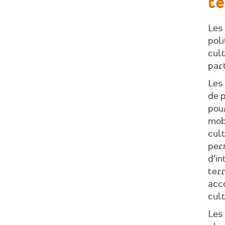
te
Les 
poli
cult
par
Les
de p
pour
mobi
cult
per
d’in
terr
acco
cult
Les 