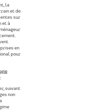
t, la
rrain et de
sentes sur
n et à
'aménageur
ncement.
vent
 prises en
ional pour
ogie
e
r, suivant
iges non
a
égime