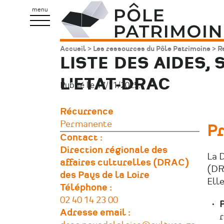
Aller
Pôle
menu
au
Patrimoine
contenu
Accueil
Les ressources du Pôle Patrimoine
R
Fil
principal
LISTE DES AIDES,
d'Ariane
L'ETAT-DRAC
Publié le 17/11/2025.
Récurrence
Permanente
P
Contact :
Direction régionale des
La D
affaires culturelles (DRAC)
(DR
des Pays de la Loire
Elle
Téléphone
02 40 14 23 00
P
Adresse email
r