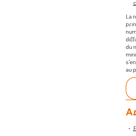
c
La 
prin
num
dif
du n
mini
s’en
au 
A
F