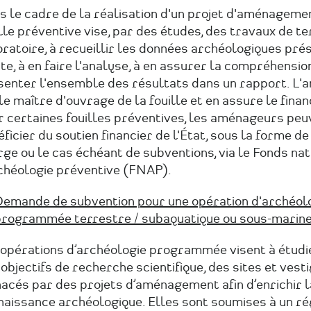
 le cadre de la réalisation d'un projet d'aménagemen
lle préventive vise, par des études, des travaux de te
ratoire, à recueillir les données archéologiques pré
ite, à en faire l'analyse, à en assurer la compréhensio
senter l'ensemble des résultats dans un rapport. L
le maître d'ouvrage de la fouille et en assure le fina
r certaines fouilles préventives, les aménageurs peu
ficier du soutien financier de l'État, sous la forme de
ge ou le cas échéant de subventions, via le Fonds nat
rchéologie préventive (FNAP).
emande de subvention pour une opération d'archéol
rogrammée terrestre / subaquatique ou sous-marin
 opérations d’archéologie programmée visent à étudie
objectifs de recherche scientifique, des sites et vest
acés par des projets d’aménagement afin d’enrichir l
naissance archéologique. Elles sont soumises à un r