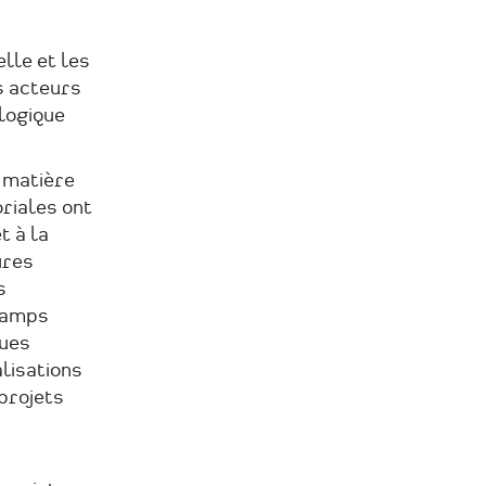
elle et les
s acteurs
 logique
 matière
oriales ont
t à la
ures
s
hamps
ques
alisations
projets