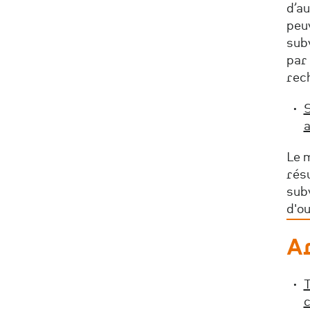
d’au
peuv
sub
par 
rec
S
a
Le m
rés
subv
d'ou
A
T
c