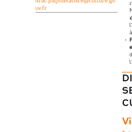
drac.paysdelaloire@culture.go
r
uv.fr
M
l
à
P
e
d
l
D
S
C
Vi