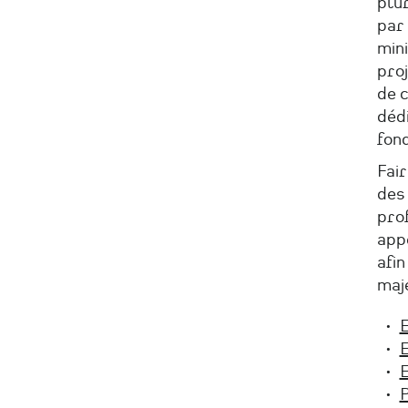
plur
par 
mini
proj
de c
dédi
fon
Fair
des 
prof
app
afin
maj
E
E
E
P