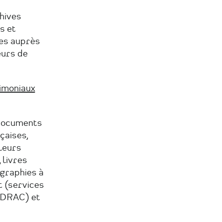
chives
s et
ces auprès
eurs de
rimoniaux
e documents
çaises,
leurs
 livres
ographies à
t (services
s DRAC) et