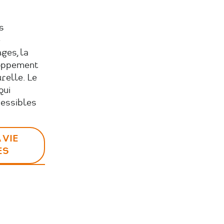
s
e
ges, la
loppement
relle. Le
qui
cessibles
 VIE
ES