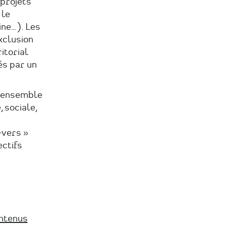
 projets
 le
ine…). Les
xclusion
ritorial
és par un
l’ensemble
 sociale,
-vers »
ectifs
ontenus