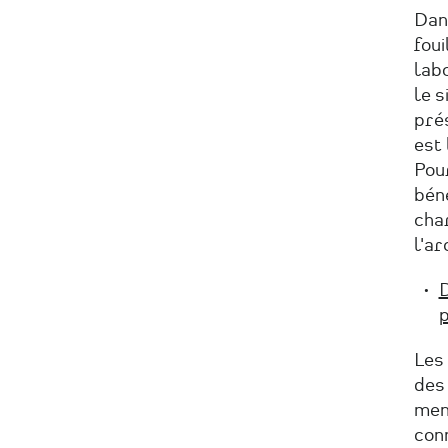
Dans
foui
labo
le s
pré
est 
Pou
béné
char
l'a
D
p
Les
des 
men
con