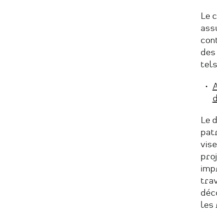
Le c
assu
cont
des 
tels
A
d
Le d
patr
vise
proj
imp
trav
déc
les 