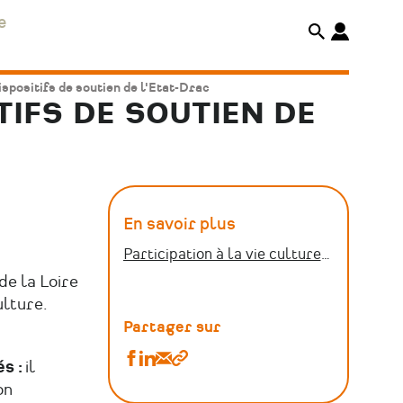
e
ispositifs de soutien de l'Etat-Drac
TIFS DE SOUTIEN DE
En savoir plus
Participation à la vie culturelle et politiques territoriales
de la Loire
lture.
Partager sur
Partager
Partager
Partager
Copier
s :
il
Liste
Liste
Liste
le
on