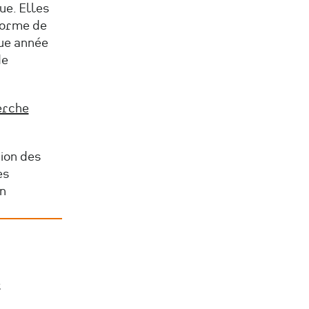
ue. Elles
 forme de
ue année
de
herche
sion des
es
on
e