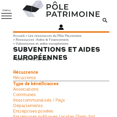
Aller
Pôle
au
Patrimoine
menu
contenu
principal
Fil
Accueil
Les ressources du Pôle Patrimoine
Ressources : Aides & Financement
d'Ariane
Subventions et aides européennes
SUBVENTIONS ET AIDES
EUROPÉENNES
Publié le 06/02/2026.
Récurrence
Récurrente
Type de bénéficiaires
Associations
Communes
Intercommunalités / Pays
Départements
Entreprises privées
Entreprises publiques locales (Sem, Spl,