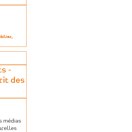
bilier
n
s -
rit des
es médias
urelles