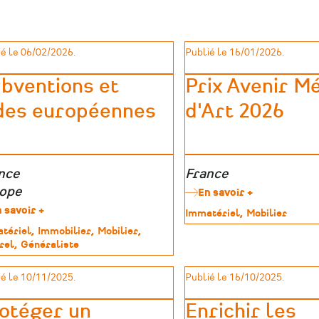
é le 06/02/2026.
Publié le 16/01/2026.
bventions et
Prix Avenir M
des européennes
d'Art 2026
e
nce
Zone
France
graphique
ope
géographique
En savoir +
sur
Prix
 savoir +
sur
Type
Immatériel
Mobilier
Avenir
Subventions
de
tériel
Immobilier
Mobilier
Métiers
et
patrimoine
rel
Généraliste
d'Art
aides
imoine
2026
européennes
é le 10/11/2025.
Publié le 16/10/2025.
otéger un
Enrichir les