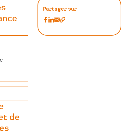
es
Partager sur
ance
Partager
Partager
Partager
Copier
Ressources
Ressources
Ressources
le
:
:
:
lien
Aides
Aides
Aides
&
&
&
re
Financement
Financement
Financement
sur
sur
par
Facebook
Linkedin
Email
e
et de
des