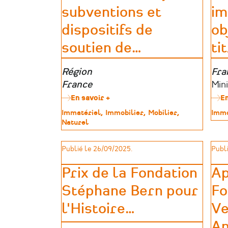
subventions et
im
la
Modernisation
dispositifs de
ob
des
Ateliers
soutien de
…
ti
(AIMA)
Zone
Région
Zon
Fra
géographique
France
géo
Por
Min
d’a
En savoir +
sur
En
Liste
Type
Immatériel
Immobilier
Mobilier
Type
Immo
des
de
Naturel
de
aides,
patrimoine
patr
subventions
et
Publié le 26/09/2025.
Publi
dispositifs
de
Prix de la Fondation
Ap
soutien
de
Stéphane Bern pour
Fo
l'Etat-
Drac
l'Histoire
…
Ve
Am