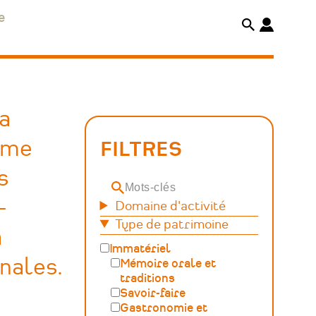
e
la
orme
FILTRES
s
Mots-
-
Domaine d'activité
clés
Type de patrimoine
a
Immatériel
nales.
Mémoire orale et
traditions
Savoir-faire
Gastronomie et