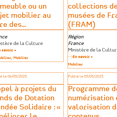
meuble ou un
collections d
jet mobilier au
musées de Fr
tre des
…
(FRAM)
e
nce
Zone
Région
graphique
teurs
istère de la Culture
géographique
France
ides
Porteurs
Ministère de la Cultu
 savoir +
sur
Protéger
d’aides
En savoir +
sur
bilier
Mobilier
un
Enrichir
Type
Mobilier
immeuble
les
imoine
de
ou
collections
patrimoine
un
é le 06/05/2025.
Publié le 05/05/2025.
des
objet
musées
mobilier
de
pel à projets du
Programme d
au
France
titre
nds de Dotation
numérisation 
(FRAM)
des
monuments
ndée Solidaire : «
valorisation 
historiques
éliorer le
…
contenus
…