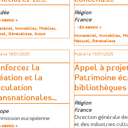
e
dée
Zone
Région
graphique
géographique
France
 savoir +
sur
Appel
En savoir +
sur
tériel
Immobilier
Mobilier
à
Programme
rel
Généraliste
Autre
Type
Immatériel
Immobilier
Mo
projets
de
imoine
de
Naturel
Généraliste
du
numérisatio
patrimoine
Fonds
et
de
é le 18/01/2025.
Publié le 15/01/2025.
de
Dotation
valorisation
Vendée
des
nforcer la
Appel à projet
Solidaire
contenus
:
éation et la
Patrimoine éc
culturels
«
(PNV)
Améliorer
rculation
bibliothèques
le
ansnationales
…
cadre
de
Zone
Région
vie
géographique
France
e
ope
de
Porteurs
Direction générale d
graphique
teurs
mission européenne
nos
territoires
d’aides
et des industries cult
ides
 savoir +
sur