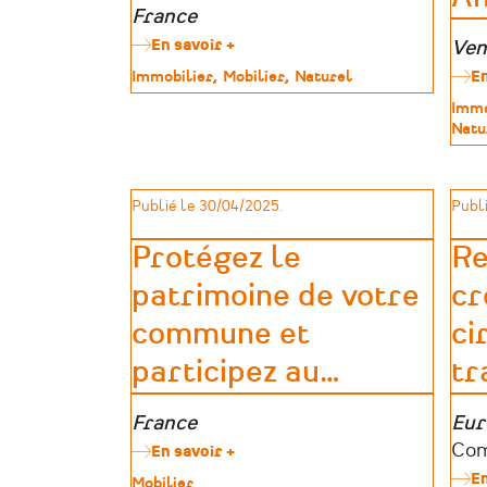
Zone
France
géographique
En savoir +
sur
Zon
Ven
Prix
géo
Type
Immobilier
Mobilier
Naturel
En
de
de
la
Type
Imma
patrimoine
Fondation
de
Natu
Stéphane
patr
Bern
pour
Publié le 30/04/2025.
Publi
l'Histoire
et
Protégez le
Re
le
Patrimoine
patrimoine de votre
cr
2026
commune et
ci
participez au
…
tr
Zone
France
Zon
Eur
géographique
géo
Por
Com
En savoir +
sur
Protégez
d’a
En
Type
Mobilier