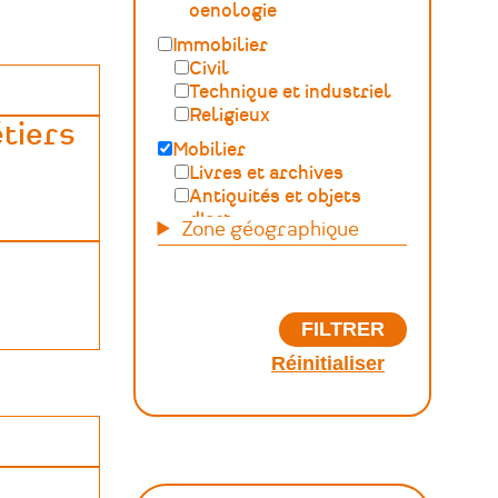
oenologie
Immobilier
Civil
Technique et industriel
Religieux
étiers
Mobilier
Livres et archives
Antiquités et objets
d'art
Zone géographique
Scientifique et technique
Naturel
Parcs et jardins
Maritime, fluvial et
lacustre
Paysage, forêt,
géologique
Généraliste
Autre