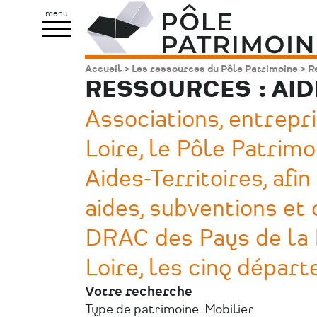
Aller
Pôle
menu
au
Patrimoine
contenu
Accueil
Les ressources du Pôle Patrimoine
Re
Fil
principal
RESSOURCES : AI
d'Ariane
Associations, entrepri
Loire, le Pôle Patrim
Aides-Territoires, afi
aides, subventions et 
DRAC des Pays de la L
Loire, les cinq dépar
Votre recherche
Type de patrimoine :
Mobilier