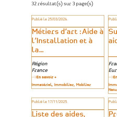
32 résultat(s) sur 3 page(s)
Publié le 25/03/2026.
Publi
Métiers d’art : Aide à
Su
l’Installation et à
ai
la
…
Zone
Région
Zon
Fra
géographique
France
géo
Eur
En savoir +
sur
En
Métiers
Type
Immatériel
Immobilier
Mobilier
Type
Imma
d’art
de
de
Natu
:
patrimoine
patr
Aide
Publié le 17/11/2025.
Publi
à
l’Installation
et
Liste des aides,
Pr
à