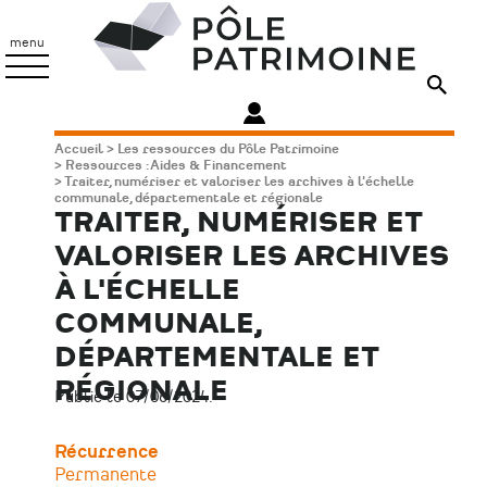
Aller
Pôle
au
Patrimoine
menu
contenu
principal
Fil
Accueil
Les ressources du Pôle Patrimoine
Ressources : Aides & Financement
d'Ariane
Traiter, numériser et valoriser les archives à l'échelle
communale, départementale et régionale
TRAITER, NUMÉRISER ET
VALORISER LES ARCHIVES
À L'ÉCHELLE
COMMUNALE,
DÉPARTEMENTALE ET
RÉGIONALE
Publié le 07/06/2024.
Récurrence
Permanente