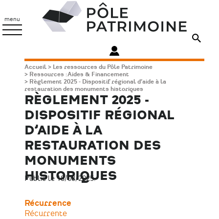
Aller
Pôle
au
Patrimoine
menu
contenu
principal
Fil
Accueil
Les ressources du Pôle Patrimoine
Ressources : Aides & Financement
d'Ariane
Règlement 2025 - Dispositif régional d’aide à la
restauration des monuments historiques
RÈGLEMENT 2025 -
DISPOSITIF RÉGIONAL
D’AIDE À LA
RESTAURATION DES
MONUMENTS
HISTORIQUES
Publié le 18/03/2025.
Récurrence
Récurrente