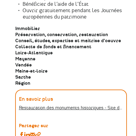
Bénéficier de l’aide de l’État
Ouvrir gratuitement pendant les Journées
européennes du patrimoine
Immobilier
Préservation, conservation, restauration
Conseil, études, expertise et maitrise d'oeuvre
Collecte de fonds et financement
Loire-Atlantique
Mayenne
Vendée
Maine-et-loire
Sarthe
Région
En savoir plus
Restauration des monuments historiques - Site de la Région des Pays de la Loire
Partager sur
Partager
Partager
Partager
Copier