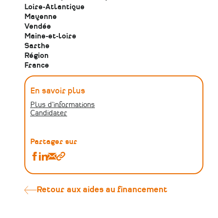
Loire-Atlantique
Mayenne
Vendée
Maine-et-loire
Sarthe
Région
France
En savoir plus
Plus d'informations
Candidater
Partager sur
Partager
Partager
Partager
Copier
Valoriser
Valoriser
Valoriser
le
les
les
les
lien
fêtes
fêtes
fêtes
Retour aux aides au financement
régionales
régionales
régionales
par
par
par
l'attribution
l'attribution
l'attribution