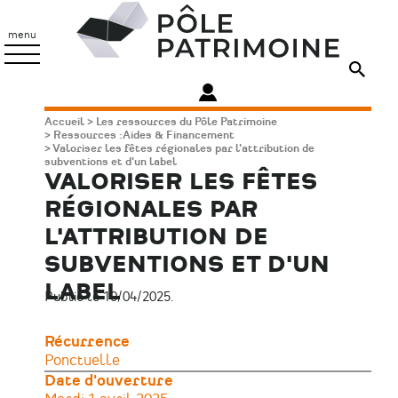
Aller
Pôle
au
Patrimoine
menu
contenu
principal
Fil
Accueil
Les ressources du Pôle Patrimoine
Ressources : Aides & Financement
d'Ariane
Valoriser les fêtes régionales par l'attribution de
subventions et d'un label
VALORISER LES FÊTES
RÉGIONALES PAR
L'ATTRIBUTION DE
SUBVENTIONS ET D'UN
LABEL
Publié le 10/04/2025.
Récurrence
Ponctuelle
Date d'ouverture