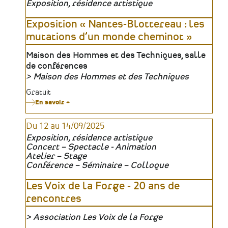
Exposition, résidence artistique
de
(1848-
l'Anjou
1905)
Exposition « Nantes-Blottereau : les
mutations d’un monde cheminot »
Lieu
Maison des Hommes et des Techniques, salle
de conférences
Maison des Hommes et des Techniques
Organisateur
Tarifs
Gratuit
En savoir +
sur
Exposition
«
Du 12 au 14/09/2025
Nantes-
Blottereau
Exposition, résidence artistique
:
Concert – Spectacle - Animation
les
Atelier – Stage
mutations
d’un
Conférence – Séminaire – Colloque
monde
cheminot
Les Voix de la Forge - 20 ans de
»
rencontres
Association Les Voix de la Forge