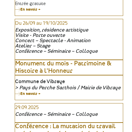
Organisateur
Tarifs
Entrée gratuite
En savoir +
sur
Conférence
:
Du 26/09 au 19/10/2025
Les
juifs
Exposition, résidence artistique
en
Visite - Porte ouverte
Vendée
Concert – Spectacle - Animation
par
Christophe
Atelier – Stage
Dubois
Conférence – Séminaire – Colloque
Monument du mois - Patrimoine &
Histoire à l'Honneur
Lieu
Commune de Vibraye
Pays du Perche Sarthois / Mairie de Vibraye
Organisateur
En savoir +
sur
Monument
du
29.09.2025
mois
-
Conférence – Séminaire – Colloque
Patrimoine
&
Histoire
Conférence : La mutation du travail
à