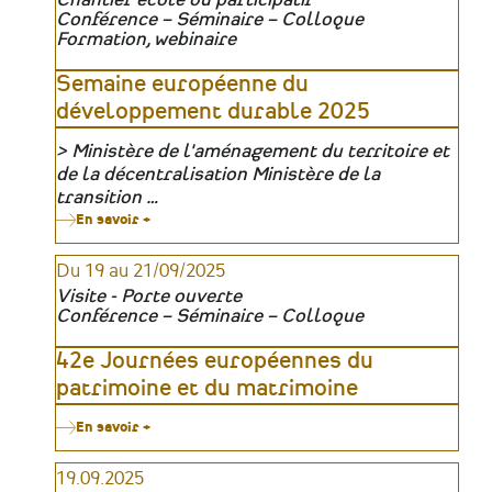
Conférence – Séminaire – Colloque
Formation, webinaire
Semaine européenne du
développement durable 2025
Ministère de l'aménagement du territoire et
Organisateur
de la décentralisation Ministère de la
transition …
En savoir +
sur
Semaine
européenne
Du 19 au 21/09/2025
du
développement
Visite - Porte ouverte
durable
Conférence – Séminaire – Colloque
2025
42e Journées européennes du
patrimoine et du matrimoine
En savoir +
sur
42e
Journées
19.09.2025
européennes