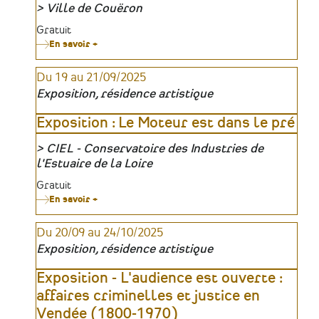
Ville de Couëron
Organisateur
Tarifs
Gratuit
En savoir +
sur
Expositions
&
Du 19 au 21/09/2025
Rencontres
:
Exposition, résidence artistique
Comment
ça
tient
Exposition : Le Moteur est dans le pré
?
Histoires
CIEL - Conservatoire des Industries de
de
constructions
Organisateur
l'Estuaire de la Loire
à
Couëron
Tarifs
Gratuit
En savoir +
sur
Exposition
:
Du 20/09 au 24/10/2025
Le
Moteur
Exposition, résidence artistique
est
dans
le
Exposition - L'audience est ouverte :
pré
affaires criminelles et justice en
Vendée (1800-1970)