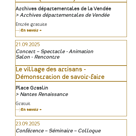
Lieu
Archives départementales de la Vendée
Archives départementales de Vendée
Organisateur
Tarifs
Entrée gratuite
En savoir +
sur
Exposition
-
21.09.2025
L'audience
est
Concert – Spectacle - Animation
ouverte
Salon - Rencontre
:
affaires
criminelles
Le village des artisans -
et
Démonstration de savoir-faire
justice
en
Vendée
Lieu
Place Graslin
(1800-
Nantes Renaissance
1970)
Organisateur
Tarifs
Gratuit
En savoir +
sur
Le
village
23.09.2025
des
artisans
Conférence – Séminaire – Colloque
-