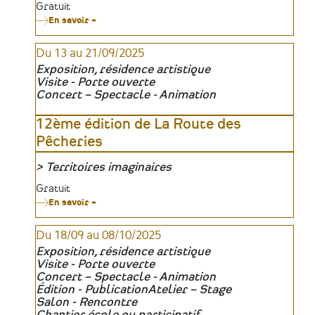
Organisateur
Tarifs
Gratuit
En savoir +
sur
Les
Voix
Du 13 au 21/09/2025
de
la
Exposition, résidence artistique
Forge
Visite - Porte ouverte
-
Concert – Spectacle - Animation
20
ans
de
12ème édition de La Route des
rencontres
Pêcheries
Territoires imaginaires
Organisateur
Tarifs
Gratuit
En savoir +
sur
12ème
édition
Du 18/09 au 08/10/2025
de
La
Exposition, résidence artistique
Route
Visite - Porte ouverte
des
Concert – Spectacle - Animation
Pêcheries
Édition - Publication
Atelier – Stage
Salon - Rencontre
Chantier école ou participatif