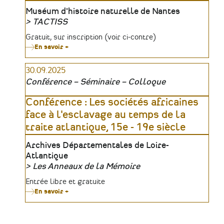
la
mer
Lieu
Muséum d'histoire naturelle de Nantes
TACTISS
Organisateur
Tarifs
Gratuit, sur inscription (voir ci-contre)
En savoir +
sur
Les
visites
30.09.2025
du
réseau
Conférence – Séminaire – Colloque
n°5
:
Le
Conférence : Les sociétés africaines
Muséum
face à l'esclavage au temps de la
de
Nantes
traite atlantique, 15e - 19e siècle
avant
fermeture
Lieu
Archives Départementales de Loire-
Atlantique
Les Anneaux de la Mémoire
Organisateur
Tarifs
Entrée libre et gratuite
En savoir +
sur
Conférence
:
Les
sociétés