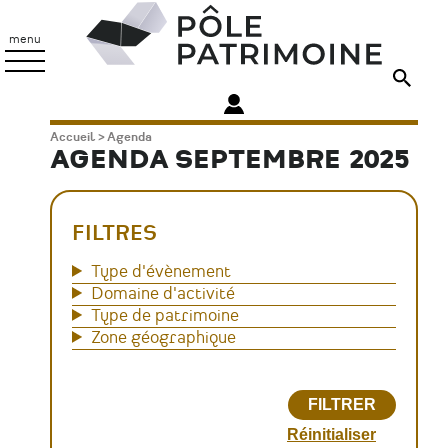
Aller
Pôle
au
Patrimoine
menu
contenu
principal
Fil
Accueil
Agenda
AGENDA SEPTEMBRE 2025
d'Ariane
FILTRES
Type d'évènement
Domaine d'activité
Type de patrimoine
Zone géographique