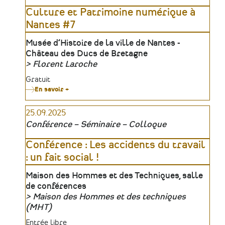
Démonstration
de
Culture et Patrimoine numérique à
savoir-
Nantes #7
faire
Lieu
Musée d’Histoire de la ville de Nantes -
Château des Ducs de Bretagne
Florent Laroche
Organisateur
Tarifs
Gratuit
En savoir +
sur
Culture
et
25.09.2025
Patrimoine
numérique
Conférence – Séminaire – Colloque
à
Nantes
#7
Conférence : Les accidents du travail
: un fait social !
Lieu
Maison des Hommes et des Techniques, salle
de conférences
Maison des Hommes et des techniques
Organisateur
(MHT)
Tarifs
Entrée libre