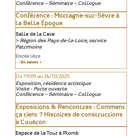
du
Conférence – Séminaire – Colloque
patrimoine
et
du
Conférence : Mortagne-sur-Sèvre à
matrimoine
la Belle Époque
Lieu
Salle de la Cave
Région des Pays-de-la-Loire, service
Organisateur
Patrimoine
Tarifs
Entrée libre
En savoir +
sur
Conférence
:
Du 19/09 au 26/10/2025
Mortagne-
sur-
Exposition, résidence artistique
Sèvre
Visite - Porte ouverte
à
Conférence – Séminaire – Colloque
la
Belle
Époque
Expositions & Rencontres : Comment
ça tient ? Histoires de constructions
à Couëron
Lieu
Espace de la Tour à Plomb