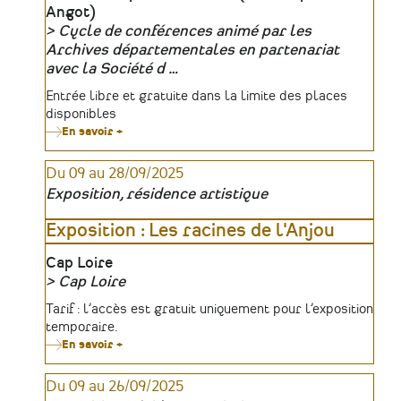
du
Angot)
fleuve
Cycle de conférences animé par les
Organisateur
Archives départementales en partenariat
avec la Société d …
Tarifs
Entrée libre et gratuite dans la limite des places
disponibles
En savoir +
sur
Mathis
Giron,
Du 09 au 28/09/2025
Le
style
Exposition, résidence artistique
néo-
gothique
sous
Exposition : Les racines de l'Anjou
le
Concordat
Lieu
Cap Loire
:
La
Cap Loire
Mayenne
Organisateur
au
Tarifs
Tarif : l’accès est gratuit uniquement pour l’exposition
travers
temporaire.
de
En savoir +
sur
la
Exposition
construction
:
des
Du 09 au 26/09/2025
Les
églises
racines
paroissiales