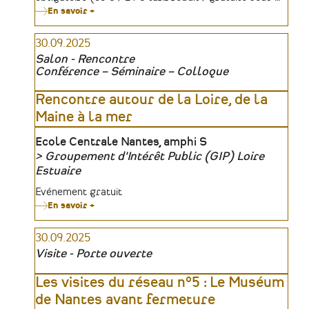
En savoir +
sur
Cours
sur
30.09.2025
l'histoire
sociale
Salon - Rencontre
en
Conférence – Séminaire – Colloque
Loire-
Atlantique
(2025-
Rencontre autour de la Loire, de la
2026)
Maine à la mer
Lieu
Ecole Centrale Nantes, amphi S
Groupement d'Intérêt Public (GIP) Loire
Organisateur
Estuaire
Tarifs
Evénement gratuit
En savoir +
sur
Rencontre
autour
30.09.2025
de
la
Visite - Porte ouverte
Loire,
de
la
Les visites du réseau n°5 : Le Muséum
Maine
de Nantes avant fermeture
à