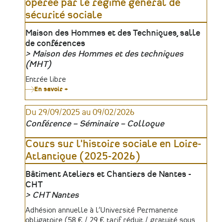
opérée par le régime général de
l'Honneur
sécurité sociale
Lieu
Maison des Hommes et des Techniques, salle
de conférences
Maison des Hommes et des techniques
Organisateur
(MHT)
Tarifs
Entrée libre
En savoir +
sur
Conférence
:
Du 29/09/2025 au 09/02/2026
La
mutation
Conférence – Séminaire – Colloque
du
travail
opérée
Cours sur l'histoire sociale en Loire-
par
Atlantique (2025-2026)
le
régime
général
Lieu
Bâtiment Ateliers et Chantiers de Nantes -
de
CHT
sécurité
sociale
CHT Nantes
Organisateur
Tarifs
Adhésion annuelle à l’Université Permanente
obligatoire (58 € / 29 € tarif réduit / gratuité sous …