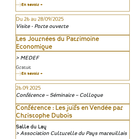
En savoir +
sur
Conférence
:
Du 26 au 28/09/2025
Les
accidents
Visite - Porte ouverte
du
travail
:
Les Journées du Patrimoine
un
Economique
fait
social
!
MEDEF
Organisateur
Tarifs
Gratuit
En savoir +
sur
Les
Journées
26.09.2025
du
Patrimoine
Conférence – Séminaire – Colloque
Economique
Conférence : Les juifs en Vendée par
Christophe Dubois
Lieu
Salle du Lay
Association Culturelle du Pays mareuillais