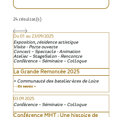
24 résultat(s)
Pagination
Du 01 au 23/09/2025
Exposition, résidence artistique
Visite - Porte ouverte
Concert – Spectacle - Animation
Atelier – Stage
Salon - Rencontre
Conférence – Séminaire – Colloque
La Grande Remontée 2025
Communauté des batelier·ères de Loire
Organisateur
En savoir +
sur
La
Grande
03.09.2025
Remontée
2025
Conférence – Séminaire – Colloque
Conférence MHT : Une histoire de