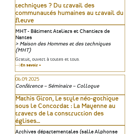
techniques ? Du travail des
communautés humaines au travail du
fleuve
Lieu
MHT - Bâtiment Ateliers et Chantiers de
Nantes
Maison des Hommes et des techniques
Organisateur
(MHT)
Tarifs
Gratuit, ouvert à toutes et tous.
En savoir +
sur
Conférence
MHT
06.09.2025
:
Une
Conférence – Séminaire – Colloque
histoire
de
techniques
Mathis Giron, Le style néo-gothique
?
sous le Concordat : La Mayenne au
Du
travail
travers de la construction des
des
communautés
églises
…
humaines
au
Lieu
Archives départementales (salle Alphonse
travail