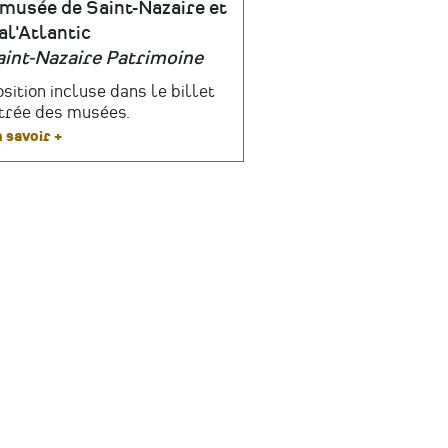
u
musée de Saint-Nazaire et
al'Atlantic
int-Nazaire Patrimoine
anisateur
fs
sition incluse dans le billet
trée des musées.
 savoir +
sur
Normandie
dans
l'œil
des
photographes