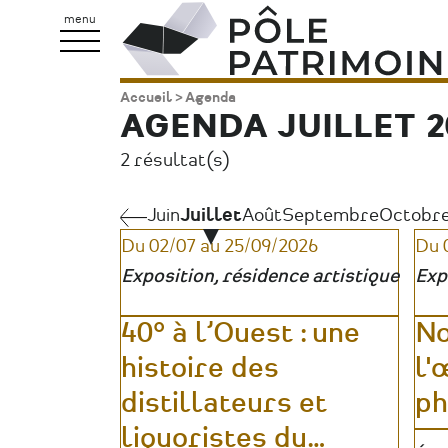
Aller
Pôle
menu
au
Patrimoine
contenu
Accueil
Agenda
Fil
principal
AGENDA JUILLET 2
d'Ariane
2 résultat(s)
Juin
Juin
Juillet
Août
Septembre
Octobr
Pagination
Du 02/07 au 25/09/2026
Du 
Exposition, résidence artistique
Exp
40° à l’Ouest : une
No
histoire des
l'
distillateurs et
ph
liquoristes du
…