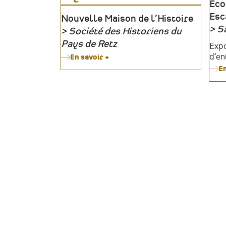
Lie
Éco
Esc
Lieu
Nouvelle Maison de l’Histoire
Sa
Société des Historiens du
Org
Organisateur
Pays de Retz
Tari
Expo
d’en
En savoir +
sur
40°
En
à
l’Ouest
:
une
histoire
des
distillateurs
et
liquoristes
du
vignoble
nantais