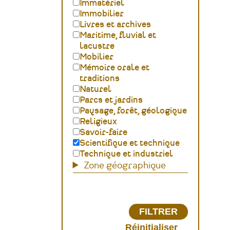
Immatériel
Immobilier
Livres et archives
Maritime, fluvial et
lacustre
Mobilier
Mémoire orale et
traditions
Naturel
Parcs et jardins
Paysage, forêt, géologique
Religieux
Savoir-faire
Scientifique et technique
Technique et industriel
Zone géographique