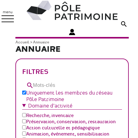
Aller
Pôle
au
Patrimoine
menu
contenu
principal
Fil
Accueil
Annuaire
ANNUAIRE
d'Ariane
FILTRES
Mots-
clés
Uniquement les membres du réseau
Pôle Patrimoine
Domaine d'activité
Recherche, inventaire
Préservation, conservation, restauration
Action culturelle et pédagogique
Animation, événement, sensibilisation