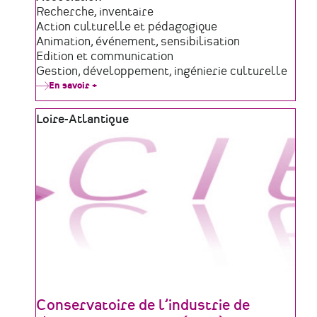
de
Domaine
Recherche, inventaire
structure
d'activité
Action culturelle et pédagogique
Animation, événement, sensibilisation
Edition et communication
Gestion, développement, ingénierie culturelle
En savoir +
sur
Patrimoine
et
Zone
Loire-Atlantique
Légendes
géographique
Conservatoire de l’industrie de