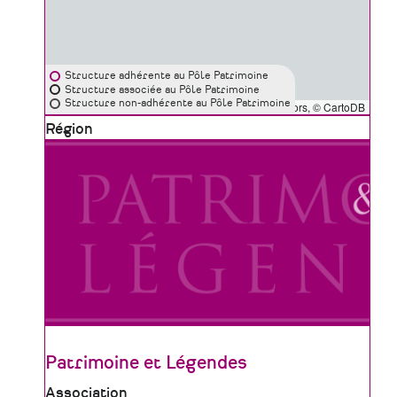
Structure adhérente au Pôle Patrimoine
Structure associée au Pôle Patrimoine
Structure non-adhérente au Pôle Patrimoine
Leaflet
|
©
OpenStreetMap
contributors, ©
CartoDB
Zone
Région
géographique
Patrimoine et Légendes
Type
Association