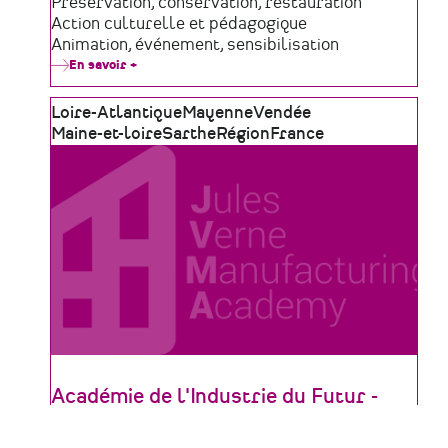
de
Domaine
Préservation, conservation, restauration
structure
d'activité
Action culturelle et pédagogique
Animation, événement, sensibilisation
En savoir +
sur
Commune
de
Zone
Loire-Atlantique
Saulges
Mayenne
Vendée
géographique
Maine-et-loire
Sarthe
Région
France
Académie de l'Industrie du Futur -
JVMA