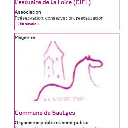
l’estuaire de la Loire (CIEL)
Type
Association
de
Domaine
Préservation, conservation, restauration
structure
d'activité
En savoir +
sur
Conservatoire
de
Zone
Mayenne
l’industrie
de
géographique
l’estuaire
de
la
Loire
(CIEL)
Commune de Saulges
Type
Organisme public et semi-public