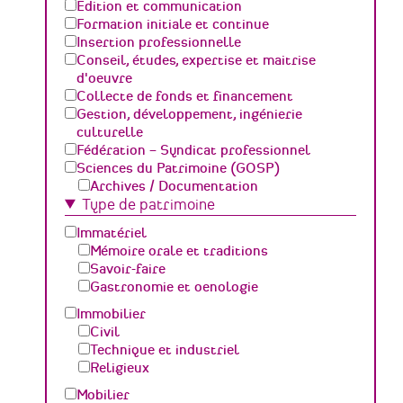
Edition et communication
Formation initiale et continue
Insertion professionnelle
Conseil, études, expertise et maitrise
d'oeuvre
Collecte de fonds et financement
Gestion, développement, ingénierie
culturelle
Fédération – Syndicat professionnel
Sciences du Patrimoine (GOSP)
Archives / Documentation
Type de patrimoine
Conservation du patrimoine et
archéologie
Immatériel
Humanités numériques
Mémoire orale et traditions
Relations Publiques (médiation
Savoir-faire
culturelle et valorisation)
Gastronomie et oenologie
Sciences des matériaux et de l'ingénierie
Immobilier
Civil
Technique et industriel
Religieux
Mobilier