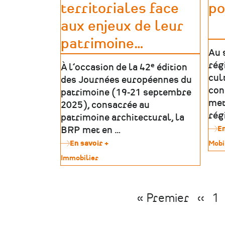
Pays
territoriales face
po
de
la
aux enjeux de leur
Loire
patrimoine
…
Au 
rég
À l’occasion de la 42ᵉ édition
cul
des Journées européennes du
con
patrimoine (19-21 septembre
met
2025), consacrée au
rég
patrimoine architectural, la
En
BRP met en …
En savoir +
sur
Type
Mobi
Les
de
Type
Immobilier
collectivités
patr
de
territoriales
patrimoine
face
aux
Première
« Premier
Page
‹‹
P
1
enjeux
de
Pagination
page
préc
leur