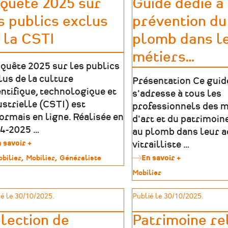
quête 2025 sur
Guide dédié à
musées
collections
s publics exclus
prévention du
de
France
 la CSTI
plomb dans l
métiers
…
nquête 2025 sur les publics
lus de la culture
Présentation Ce guid
entifique, technologique et
s'adresse à tous les
ustrielle (CSTI) est
professionnels des m
ormais en ligne. Réalisée en
d'art et du patrimoin
4-2025 …
au plomb dans leur ac
 savoir +
sur
vitrailliste …
Enquête
bilier
Mobilier
Généraliste
En savoir +
sur
2025
Guide
sur
Type
Mobilier
imoine
dédié
les
de
à
publics
patrimoine
é le 30/10/2025.
Publié le 30/10/2025.
la
exclus
prévention
de
du
lection de
Patrimoine re
la
risque