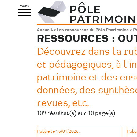
Aller
Pôle
menu
au
Patrimoine
contenu
Accueil
Les ressources du Pôle Patrimoine
Re
Fil
principal
RESSOURCES : OU
d'Ariane
Découvrez dans la rubr
et pédagogiques, à l'i
patrimoine et des ens
données, des synthèse
revues, etc.
109 résultat(s) sur 10 page(s)
Publié le 16/01/2026.
Publi