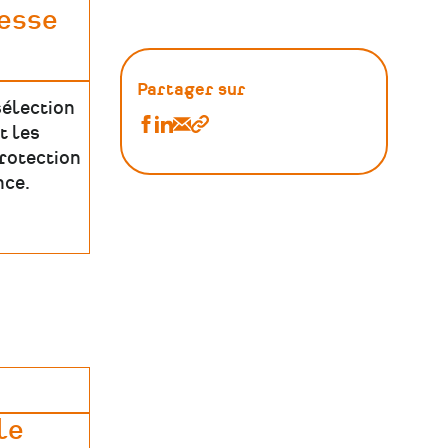
messe
Partager sur
élection
Partager
Partager
Partager
Copier
t les
Ressources
Ressources
Ressources
le
protection
nce.
:
:
:
lien
Outils
Outils
Outils
sur
sur
par
Facebook
Linkedin
Email
le