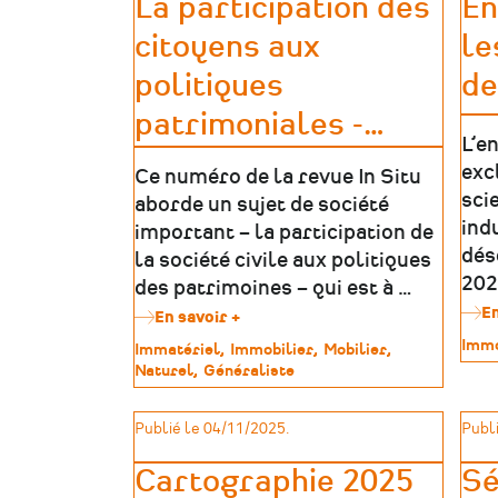
La participation des
En
citoyens aux
le
politiques
de
patrimoniales -
…
L’e
exc
Ce numéro de la revue In Situ
sci
aborde un sujet de société
ind
important – la participation de
dés
la société civile aux politiques
202
des patrimoines – qui est à …
En
En savoir +
sur
La
Type
Immo
Type
Immatériel
Immobilier
Mobilier
participation
de
de
Naturel
Généraliste
des
patr
patrimoine
citoyens
aux
Publié le 04/11/2025.
Publi
politiques
patrimoniales
Cartographie 2025
Sé
-