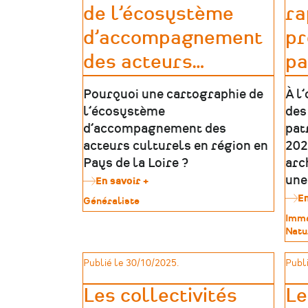
In
de l’écosystème
ra
Situ,
Revue
d’accompagnement
pr
des
des acteurs
…
pa
patrimoines
Pourquoi une cartographie de
À l
l’écosystème
des
d’accompagnement des
pat
acteurs culturels en région en
202
Pays de la Loire ?
arc
une
En savoir +
sur
Cartographie
En
Type
Généraliste
2025
de
Type
Imma
de
patrimoine
de
Natu
l’écosystème
patr
d’accompagnement
des
Publié le 30/10/2025.
Publi
acteurs
culturels
Les collectivités
Le
en