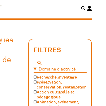
e
ques
FILTRES
s de
Mots-
Domaine d'activité
clés
Recherche, inventaire
Préservation,
conservation, restauration
Action culturelle et
pédagogique
Animation, événement,