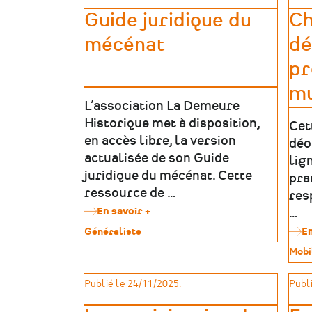
Guide juridique du
Ch
mécénat
dé
pr
mu
L’association La Demeure
Historique met à disposition,
Cet
en accès libre, la version
déo
actualisée de son Guide
lig
juridique du mécénat. Cette
pra
ressource de …
res
En savoir +
sur
…
Guide
Type
Généraliste
En
juridique
de
du
Type
Mobi
patrimoine
mécénat
de
patr
Publié le 24/11/2025.
Publi