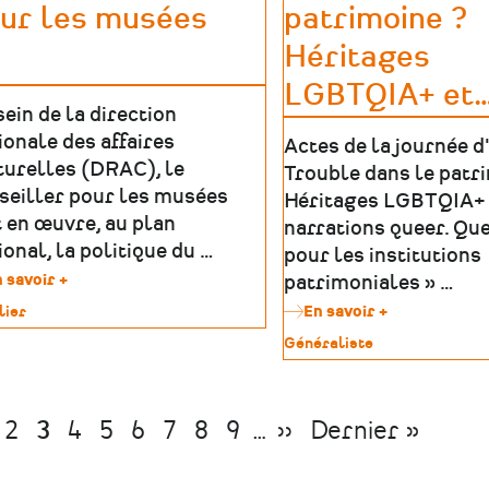
ur les musées
patrimoine ?
-
BRP
Héritages
LGBTQIA+ et
sein de la direction
ionale des affaires
Actes de la journée d
turelles (DRAC), le
Trouble dans le patr
seiller pour les musées
Héritages LGBTQIA+ 
 en œuvre, au plan
narrations queer. Que
ional, la politique du …
pour les institutions
 savoir +
sur
patrimoniales » …
Les
lier
En savoir +
sur
conseillers
Trouble
pour
Type
Généraliste
imoine
dans
les
de
le
musées
patrimoine
patrimoine
?
age
Page
2
Page
3
Page
4
Page
5
Page
6
Page
7
Page
8
Page
9
…
Page
››
Dernière
Dernier »
Héritages
LGBTQIA+
édente
suivante
page
et