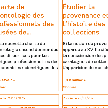
arte de
Étudier la
ontologie des
provenance e
ofessionnels des
l’histoire des
sées de
…
collections
te nouvelle charte de
Si la notion de prove
ntologie entend donner des
apparue au XVIIIe siè
nes directrices pour les
la constitution des 
tiques professionnelles des
catalogues de collec
ponsables scientifiques des
l’apparition du march
…
 savoir +
sur
En savoir +
sur
Charte
Étudier
lier
Type
Mobilier
de
la
de
déontologie
provenance
imoine
patrimoine
é le 24/11/2025.
Publié le 24/11/2025.
des
et
professionnels
l’histoire
des
des