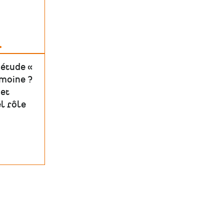
…
'étude «
imoine ?
et
l rôle