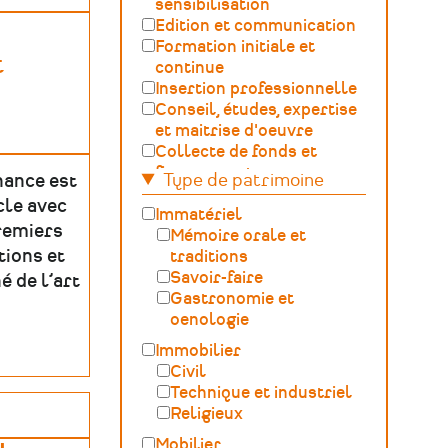
sensibilisation
Edition et communication
Formation initiale et
t
continue
Insertion professionnelle
Conseil, études, expertise
et maitrise d'oeuvre
Collecte de fonds et
financement
Type de patrimoine
nance est
Gestion, développement,
cle avec
ingénierie culturelle
Immatériel
premiers
Fédération – Syndicat
Mémoire orale et
tions et
professionnel
traditions
Sciences du Patrimoine
Savoir-faire
é de l’art
(GOSP)
Gastronomie et
Archives /
oenologie
Documentation
Immobilier
Conservation du
Civil
patrimoine et
Technique et industriel
archéologie
Religieux
Humanités numériques
Mobilier
Relations Publiques