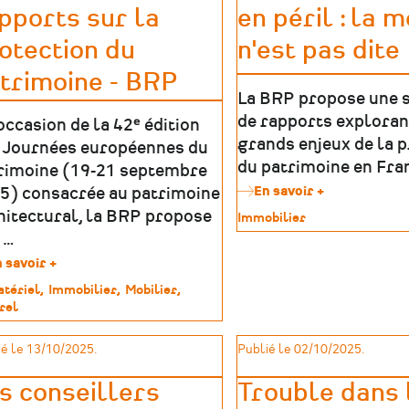
CSTI
pports sur la
en péril : la 
plomb
dans
otection du
n'est pas dite
les
métiers
trimoine - BRP
d’art
La BRP propose une s
et
du
de rapports exploran
’occasion de la 42ᵉ édition
patrimoine
grands enjeux de la 
 Journées européennes du
du patrimoine en Fra
rimoine (19-21 septembre
En savoir +
sur
5) consacrée au patrimoine
Patrimoine
hitectural, la BRP propose
Type
Immobilier
religieux
de
 …
en
patrimoine
péril
 savoir +
sur
:
Sélection
tériel
Immobilier
Mobilier
la
de
rel
messe
rapports
imoine
n'est
sur
pas
é le 13/10/2025.
Publié le 02/10/2025.
la
dite
protection
du
s conseillers
Trouble dans 
patrimoine