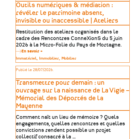
révéler
Outils numériques & médiation :
le
patrimoine
révéler le patrimoine absent,
absent,
invisible ou inaccessible | Ateliers
invisible
ou
inaccessible
Restitution des ateliers organisés dans le
|
cadre des Rencontres ConneXionS du 5 juin
Table
ronde
2026 à la Micro-Folie du Pays de Mortagne.
En savoir +
sur
Outils
Type
Immatériel
Immobilier
Mobilier
numériques
de
&
patrimoine
Publié le 28/07/2026.
médiation
:
révéler
Transmettre pour demain : un
le
patrimoine
ouvrage sur la naissance de La Vigie –
absent,
Mémorial des Déportés de la
invisible
ou
Mayenne
inaccessible
|
Comment naît un lieu de mémoire ? Quels
Ateliers
engagements, quelles rencontres et quelles
convictions rendent possible un projet
collectif consacré à la …