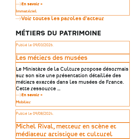
En savoir +
sur
Transmettre
Type
Immatériel
pour
de
Voir toutes les paroles d'acteur
demain
patrimoine
:
un
MÉTIERS DU PATRIMOINE
ouvrage
sur
la
Publié le 09/03/2026.
naissance
de
La
Les métiers des musées
Vigie
–
Le Ministère de la Culture propose désormais
Mémorial
des
sur son site une présentation détaillée des
Déportés
métiers exercés dans les musées de France.
de
Cette ressource …
la
Mayenne
En savoir +
sur
Les
Type
Mobilier
métiers
de
des
patrimoine
Publié le 09/08/2024.
musées
Michel Rival, metteur en scène et
médiateur artistique et culturel