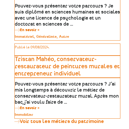
Pouvez-vous présenter votre parcours ? Je
suis diplômé en sciences humaines et sociales
avec une licence de psychologie et un
doctorat en sciences de …
En savoir +
sur
Michel
Type
Immatériel
Généraliste
Autre
Rival,
de
metteur
patrimoine
Publié le 09/08/2024.
en
scène
et
Tristan Mahéo, conservateur-
médiateur
artistique
restaurateur de peintures murales et
et
entrepreneur individuel
culturel
Pouvez-vous présenter votre parcours ? J’ai
mis longtemps à découvrir le métier de
conservateur-restaurateur mural. Après mon
bac, j’ai voulu faire de …
En savoir +
sur
Tristan
Type
Immobilier
Mahéo,
de
Voir tous les métiers du patrimoine
conservateur-
patrimoine
restaurateur