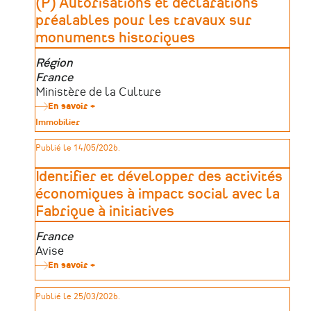
(P) Autorisations et déclarations
préalables pour les travaux sur
monuments historiques
Zone
Région
géographique
France
Porteurs
Ministère de la Culture
d’aides
En savoir +
sur
(P)
Type
Immobilier
Autorisations
de
et
patrimoine
Publié le 14/05/2026.
déclarations
préalables
pour
Identifier et développer des activités
les
travaux
économiques à impact social avec la
sur
Fabrique à initiatives
monuments
historiques
Zone
France
géographique
Porteurs
Avise
d’aides
En savoir +
sur
Identifier
et
Publié le 25/03/2026.
développer
des