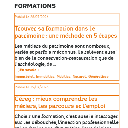
de
FORMATIONS
peintures
murales
et
Publié le 28/07/2026.
entrepreneur
individuel
Trouver sa formation dans le
patrimoine : une méthode en 5 étapes
Les métiers du patrimoine sont nombreux,
variés et parfois méconnus. Ils relèvent aussi
bien de la conservation-restauration que de
l'archéologie, de …
En savoir +
sur
Trouver
Type
Immatériel
Immobilier
Mobilier
Naturel
Généraliste
sa
de
formation
patrimoine
Publié le 29/07/2026.
dans
le
patrimoine
Céreq : mieux comprendre les
:
une
métiers, les parcours et l'emploi
méthode
en
Choisir une formation, c'est aussi s'interroger
5
étapes
sur les débouchés, l'insertion professionnelle