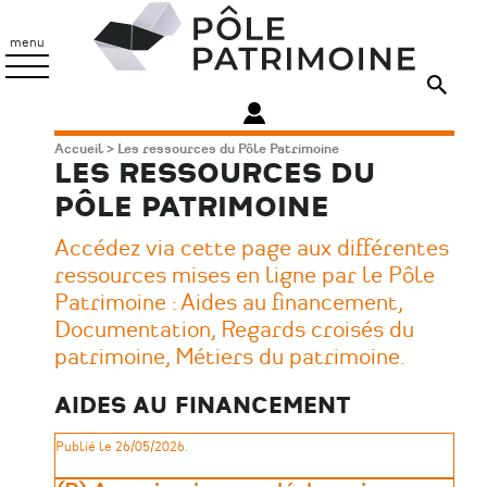
Aller
Pôle
au
Patrimoine
menu
contenu
principal
Fil
Accueil
Les ressources du Pôle Patrimoine
LES RESSOURCES DU
d'Ariane
PÔLE PATRIMOINE
Accédez via cette page aux différentes
ressources mises en ligne par le Pôle
Patrimoine : Aides au financement,
Documentation, Regards croisés du
patrimoine, Métiers du patrimoine.
AIDES AU FINANCEMENT
Publié le 26/05/2026.