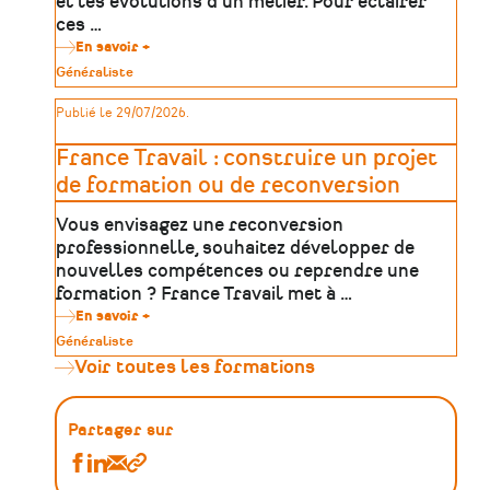
et les évolutions d'un métier. Pour éclairer
ces …
En savoir +
sur
Céreq
Type
Généraliste
:
de
mieux
patrimoine
Publié le 29/07/2026.
comprendre
les
métiers,
France Travail : construire un projet
les
parcours
de formation ou de reconversion
et
l'emploi
Vous envisagez une reconversion
professionnelle, souhaitez développer de
nouvelles compétences ou reprendre une
formation ? France Travail met à …
En savoir +
sur
France
Type
Généraliste
Travail
de
Voir toutes les formations
:
patrimoine
construire
un
projet
Partager sur
de
formation
Partager
Partager
Partager
Copier
ou
de
Les
Les
Les
le