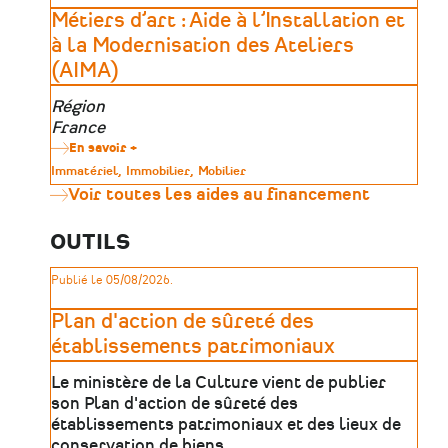
activités
Métiers d’art : Aide à l’Installation et
économiques
à
à la Modernisation des Ateliers
impact
(AIMA)
social
avec
la
Zone
Région
Fabrique
géographique
France
à
initiatives
En savoir +
sur
Métiers
Type
Immatériel
Immobilier
Mobilier
d’art
de
Voir toutes les aides au financement
:
patrimoine
Aide
à
OUTILS
l’Installation
et
à
Publié le 05/08/2026.
la
Modernisation
des
Plan d'action de sûreté des
Ateliers
établissements patrimoniaux
(AIMA)
Le ministère de la Culture vient de publier
son Plan d'action de sûreté des
établissements patrimoniaux et des lieux de
conservation de biens …