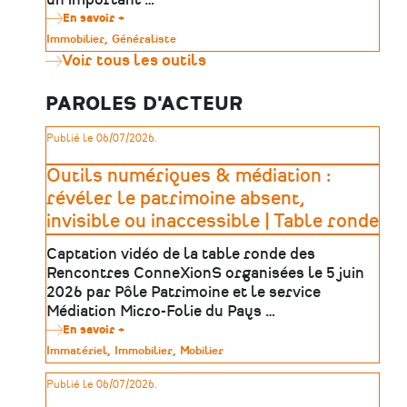
En savoir +
sur
Rapport
Type
Immobilier
Généraliste
du
de
Voir tous les outils
Sénat
patrimoine
:
Faire
PAROLES D'ACTEUR
du
patrimoine
monumental
Publié le 06/07/2026.
un
levier
de
Outils numériques & médiation :
développement
révéler le patrimoine absent,
dans
les
invisible ou inaccessible | Table ronde
territoires
Captation vidéo de la table ronde des
Rencontres ConneXionS organisées le 5 juin
2026 par Pôle Patrimoine et le service
Médiation Micro-Folie du Pays …
En savoir +
sur
Outils
Type
Immatériel
Immobilier
Mobilier
numériques
de
&
patrimoine
Publié le 06/07/2026.
médiation
: