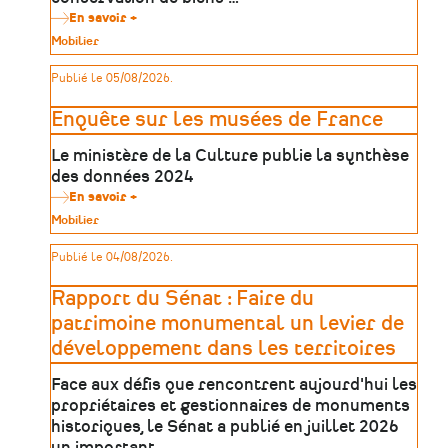
En savoir +
sur
Plan
Type
Mobilier
d'action
de
de
patrimoine
Publié le 05/08/2026.
sûreté
des
établissements
Enquête sur les musées de France
patrimoniaux
Le ministère de la Culture publie la synthèse
des données 2024
En savoir +
sur
Enquête
Type
Mobilier
sur
de
les
patrimoine
Publié le 04/08/2026.
musées
de
France
Rapport du Sénat : Faire du
patrimoine monumental un levier de
développement dans les territoires
Face aux défis que rencontrent aujourd'hui les
propriétaires et gestionnaires de monuments
historiques, le Sénat a publié en juillet 2026
un important …