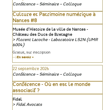
Patrimoine
Conférence – Séminaire – Colloque
:
Village
des
Culture et Patrimoine numérique à
Artisans
Nantes #8
Lieu
Musée d’Histoire de la ville de Nantes -
Château des Ducs de Bretagne
Florent Laroche - Laboratoire LS2N (UMR
Organisateur
6004)
Tarifs
Gratuit, sur inscription
En savoir +
sur
Culture
et
22 septembre 2026
Patrimoine
numérique
Conférence – Séminaire – Colloque
à
Nantes
#8
Conférence - Où en est le monde
associatif ?
Lieu
Fidal
Fidal Avocats
Organisateur