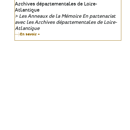
Lieu
Archives départementales de Loire-
Atlantique
Les Anneaux de la Mémoire En partenariat
Organisateur
avec les Archives départementales de Loire-
Atlantique
En savoir +
sur
La
photographie
comme
outil
de
domination
coloniale
(19e-
20e
siècles)