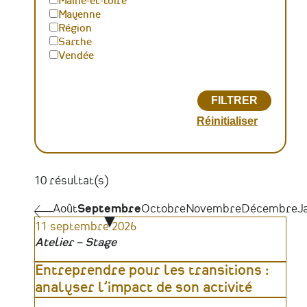
Maine-et-loire
Mayenne
Région
Sarthe
Vendée
10 résultat(s)
Pagination
Août
Août
Septembre
Octobre
Novembre
Décembre
J
11 septembre 2026
Atelier – Stage
Entreprendre pour les transitions :
analyser l’impact de son activité