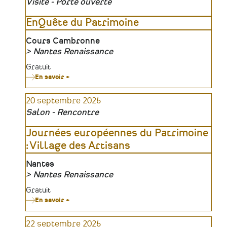
Visite - Porte ouverte
18
septembre
2026
EnQuête du Patrimoine
-
VMF44
Lieu
Cours Cambronne
Nantes Renaissance
Organisateur
Tarifs
Gratuit
En savoir +
sur
EnQuête
du
20 septembre 2026
Patrimoine
Salon - Rencontre
Journées européennes du Patrimoine
: Village des Artisans
Lieu
Nantes
Nantes Renaissance
Organisateur
Tarifs
Gratuit
En savoir +
sur
Journées
européennes
22 septembre 2026
du