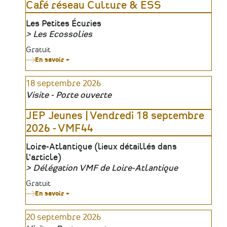
création
Café réseau Culture & ESS
en
environnement
Lieu
Les Petites Écuries
numérique
Les Ecossolies
Organisateur
Tarifs
Gratuit
En savoir +
sur
Café
réseau
18 septembre 2026
Culture
&
Visite - Porte ouverte
ESS
JEP Jeunes | Vendredi 18 septembre
2026 - VMF44
Lieu
Loire-Atlantique (lieux détaillés dans
l'article)
Délégation VMF de Loire-Atlantique
Organisateur
Tarifs
Gratuit
En savoir +
sur
JEP
Jeunes
20 septembre 2026
|
Vendredi