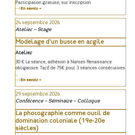
Tarifs
Participation gratuite, sur inscription.
En savoir +
sur
Conférence
-
24 septembre 2026
Où
en
Atelier – Stage
est
le
monde
Modelage d'un buste en argile
associatif
?
Lieu
Atelier
Tarifs
30 € la séance, adhésion à Nantes Renaissance
obligatoire. Tarif de 75€ pour 3 séances consécutives
…
En savoir +
sur
Modelage
d'un
29 septembre 2026
buste
en
Conférence – Séminaire – Colloque
argile
La photographie comme outil de
domination coloniale (19e-20e
siècles)