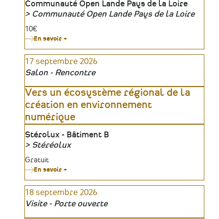
Lieu
Communauté Open Lande Pays de la Loire
Communauté Open Lande Pays de la Loire
Organisateur
Tarifs
10€
En savoir +
sur
Entreprendre
pour
17 septembre 2026
les
transitions
Salon - Rencontre
:
analyser
l’impact
Vers un écosystème régional de la
de
création en environnement
son
activité
numérique
Lieu
Stérolux - Bâtiment B
Stéréolux
Organisateur
Tarifs
Gratuit
En savoir +
sur
Vers
un
18 septembre 2026
écosystème
régional
Visite - Porte ouverte
de
la