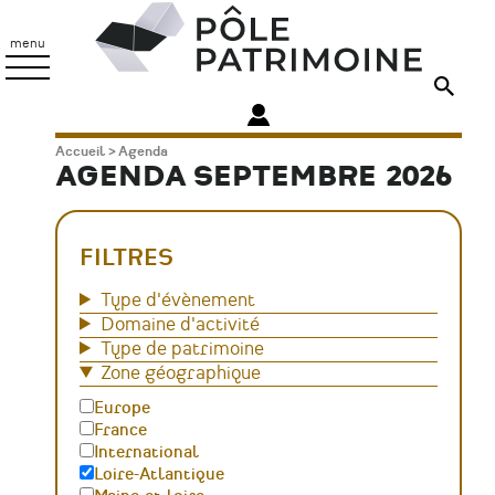
Aller
Pôle
au
Patrimoine
menu
contenu
principal
Fil
Accueil
Agenda
AGENDA SEPTEMBRE 2026
d'Ariane
FILTRES
Type d'évènement
Domaine d'activité
Type de patrimoine
Zone géographique
Europe
France
International
Loire-Atlantique